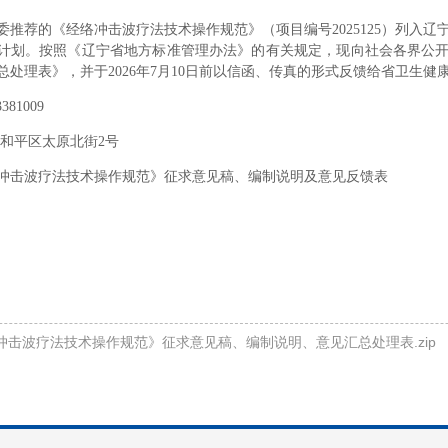
委推荐的《经络冲击波疗法技术操作规范》（项目编号
2025125
）列入辽
计划。按照《辽宁省地方标准管理办法》的有关规定，现向社会各界公
处理表》，并于202
6
年
7
月
10
日前以信函、传真的形式反馈给省卫生健
381009
市和平区太原北街2号
冲击波疗法技术操作规范》征求意见稿
、
编制说明
及意见反馈表
冲击波疗法技术操作规范》征求意见稿、编制说明、意见汇总处理表.zip