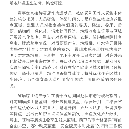
场地环境卫生达标、风险可控。
赛事定点接待酒店作为运动员、教练员和工作人员集中休
整的核心场所，人员密集、停留时间长，是病媒生物监测的重
点区域。监测人员对指定接待酒店的客房、楼道、餐厅、后
厨、储物间、绿化带、污水处理周边、垃圾收集点等重点区域
开展常态化监测。重点针对客房床铺、衣柜、踢脚线缝隙排查
臭虫、蟑螂孳生情况，对后厨操作台、垃圾桶、排水沟开展蝇
类孳生地排查；对酒店庭院积水、景观水系开展蚊虫幼虫监
测；对建筑墙角、管道井、地下车库开展鼠类监测；对户外绿
化植被开展蜱虫密度巡查。每日动态记录监测数据，精准分析
病媒生物密度变化趋势，针对存在安全隐患区域及时提出环境
整治、孳生地清理、精准消杀指导建议，持续优化住宿区域卫
生环境，为全体赛事人员打造安全整洁、健康舒适的居住环
境。
省病媒生物专家组在省十五运期间赴我市进行现场指导，
对前期病媒生物监测工作开展梳理复盘、综合研判，并结合省
十五运核心区域人流量大、场地开阔、户外区域多、环境复杂
等特点，提出要加密重点点位监测频次，重点强化户外蚊虫、
蜱虫、苍蝇等病媒生物孳生源头监测。
葫芦岛
市
严格落实“赛前
全面排查、赛中动态监测、安全隐患即时处置”的闭环工作模