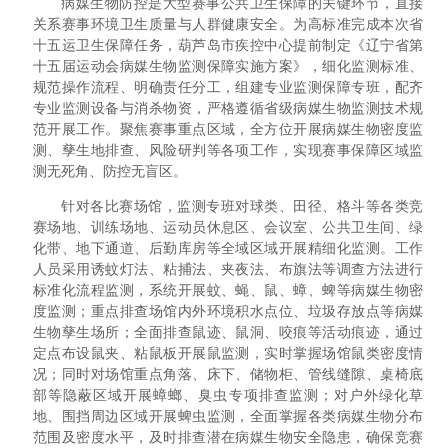
病媒生物防控是大型赛事公共卫生保障的关键环节，直接
关系赛事环境卫生质量与人群健康安全。为高标准完成本次省
十五运卫生保障任务，
葫芦岛
市疾控中心提前制定《辽宁省第
十五届运动会病媒生物监测保障实施方案》，细化监测标准、
规范操作流程、明确责任分工，组建专业监测保障专班，配齐
专业监测设备与消杀物资，严格遵循省级病媒生物监测技术规
范开展工作。聚焦赛事重点区域，全方位开展病媒生物密度监
测、孳生地排查、风险研判等各项工作，实现赛事保障区域监
测无死角、防控无盲区。
针对各比赛场馆，监测专班对球类、田径、格斗等各类竞
赛场地、训练场地、运动员休息区、会议室、公共卫生间、绿
化带、地下通道、后勤库房等全域区域开展精细化监测。工作
人员采用诱蚊灯法、粘捕法、夹夜法、布旗法等调查方法进行
标准化流程监测，系统开展蚊、蝇、鼠、蟑、蜱等病媒生物密
度监测；重点排查场馆内外环境积水点位、垃圾存放点等病媒
生物孳生场所；全面排查鼠迹、鼠洞、咬痕等活动痕迹，通过
定点布设鼠夹、粘鼠板开展鼠监测，实时掌握场馆鼠类密度情
况；同时对场馆重点角落、床下、储物柜、管线缝隙、桌椅底
部等隐蔽区域开展蟑螂、臭虫专项排查监测；对户外绿化草
地、围挡周边区域开展蜱虫监测，全面掌握各类病媒生物分布
范围及密度水平，及时排查潜在病媒生物安全隐患，确保竞赛