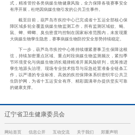
式，精准管控各类病媒生物健康风险，全力保障各项赛事安全
有序开展，杜绝因病媒生物引发的公共卫生事件。
截至目前，葫芦岛市疾控中心已完成省十五运全部核心保
障区域多轮全覆盖病媒生物监测工作，所有监测区域蚊、蝇、
鼠、蜱、蟑螂、臭虫密度均控制在国家标准范围内，未发现重
大病媒生物孳生隐患，赛事病媒生物防控安全形势持续稳定。
下一步，
葫芦岛
市疾控中心将持续绷紧赛事卫生保障这根
弦，持续加密重点区域、重点时段病媒生物监测频次，紧扣季
节环境变化与病媒生物消长规律精准开展风险研判，统筹推进
孳生地源头治理、现场专业技术指导与应急处置准备全链条工
作，以严谨的专业标准、高效的疾控保障体系织密织牢公共卫
生防护网，为省十五运安全有序、精彩圆满举办提供坚实可靠
的健康支撑。
辽宁省卫生健康委员会
网站首页
信息公开
互动交流
关于我们
郑重声明