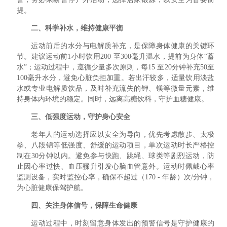
提。
二、科学补水，维持健康平衡
运动前后的水分与电解质补充，是保障身体健康的关键环
节。建议运动前1小时饮用200 至300毫升温水，提前为身体“蓄
水”；运动过程中，遵循少量多次原则，每15 至20分钟补充50至
100毫升水分，避免心脏负担加重。若出汗较多，适量饮用淡盐
水或专业电解质饮品，及时补充流失的钾、镁等微量元素，维
持身体内环境的稳定。同时，远离高糖饮料，守护血糖健康。
三、低强度运动，守护身心安全
老年人的运动选择应以安全为导向，优先考虑散步、太极
拳、八段锦等低强度、舒缓的运动项目，单次运动时长严格控
制在30分钟以内。避免参与快跑、跳绳、球类等剧烈运动，防
止因心率过快、血压骤升引发心脑血管意外。运动时佩戴心率
监测设备，实时监控心率，确保不超过（170 - 年龄）次/分钟，
为心脏健康保驾护航。
四、关注身体信号，保障生命健康
运动过程中，时刻留意身体发出的预警信号是守护健康的