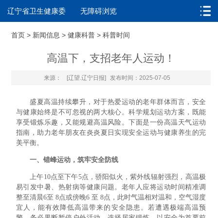
辽宁省卫生健康委
无障碍浏览
首页
>
新闻信息
>
健康科普
>
科普时间
高温下，支招老年人运动！
来源：
[辽望.辽宁日报]
发布时间：2025-07-05
盛夏高温持续攀升，对于热爱运动的老年群体而言，安全
与健康始终是不可忽视的两大核心。科学规划运动方案，既能
享受锻炼乐趣，又能规避高温风险。下面是一份高温天气运动
指南，助力老年朋友在炎炎夏日实现安全运动与健康养生的完
美平衡。
一、错峰运动，筑牢安全防线
上午10点至下午5点，骄阳似火，紫外线辐射强烈，高温极
易引发中暑、热射病等健康问题。老年人应将运动时间精准调
整至清晨6至 8点或傍晚6 至 8点，此时气温相对温和，空气湿度
宜人，能有效降低高温带来的安全隐患。若遭遇极端高温预
警，务必果断暂停户外活动，选择居家锻炼，以安全为首要前