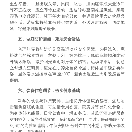
重要举措。一旦出现头晕、胸闷、恶心、肌肉痉挛或大量冷汗
等不适症状，应立即停止运动，迅速转移至阴凉通风处。采用
湿毛巾冷敷颈部、腋下等大血管部位，并适量饮用含盐饮品缓
解不适。若症状持续30分钟仍未改善，务必及时就医，切勿拖
延，将健康风险降至最低。
五、做好防护措施，兼顾安全舒适
合理的穿着与防护是高温运动的安全保障。选择浅色、宽
松透气的棉质或速干衣物，利于散热排汗；佩戴宽檐帽和防紫
外线太阳镜，减少阳光直射对身体的伤害。运动结束后，切忌
立即进入空调房，应先在阴凉处自然降温，待体温平稳后再沐
浴，且沐浴水温控制在38 至40℃，避免因温差过大引发感冒等
疾病。
六、饮食作息调节，夯实健康基础
科学的饮食与作息安排，是维持身体健康的基石。运动前
后避免空腹或饱腹，可适量食用香蕉、燕麦片等易消化食物，
为身体补充能量。日常饮食中，增加冬瓜、苦瓜等清热解暑食
材的摄入，减少油腻食物，减轻肠胃负担。同时，保证每晚7 至
8小时的高质量睡眠，午间安排30分钟左右的小憩，帮助身体恢
复元气，增强抵抗力。