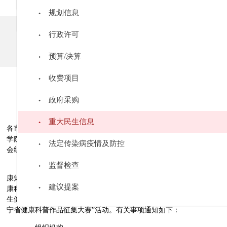
国家级文件
规划信息
发布时间：
2024-06-04
行政许可
编辑：
辽宁省卫生健康委管理员
预算/决算
来源：
收费项目
政府采购
辽卫发〔2024〕33号
重大民生信息
各市卫生健康委、科技局、科协，沈抚示范区社会事业局，省属高等医
学院校各附属医院，委直属各单位,省疾病预防控制中心，业务主管社
法定传染病疫情及防控
会组织：
监督检查
为进一步深入推进健康知识普及，不断满足人民群众日益增长的健
康知识需求，提升全民健康素养，引导广大卫生健康工作者积极参与健
建议提案
康科普,不断增强健康科普的传播力、引导力、影响力和公信力，省卫
生健康委、省科技厅、省疾病预防控制局、省科协联合开展“2024年辽
宁省健康科普作品征集大赛”活动。有关事项通知如下：