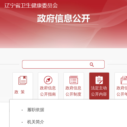
政府信息
政府信息
法定主动
政府
政策
公开指南
公开制度
公开内容
公开
行政规范性文件
辽宁省卫生健康委员会
履职依据
首页
政府信息公开
法定主动公开内容
重大民生信
当前位置：
>
>
>
息
政策举措
>
省级文件
辽宁省疾病预防控制局
机关简介
关于举办2024年辽宁省健康科普作品征集大赛的通知